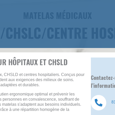
 "sur mesure". Queen à partir de seulement 699$. Prêt en moins de 14 jou
MATELAS MÉDICAUX
/CHSLC/CENTRE HOS
UR HÔPITAUX ET CHSLD
x, CHSLD et centres hospitaliers. Conçus pour
Contactez-
ondent aux exigences des milieux de soins.
l’informati
s adaptées et durables.
utien ergonomique optimal et prévenir les
es personnes en convalescence, souffrant de
8
es matelas s'adaptent aux besoins individuels.
grâce à une répartition homogène de la