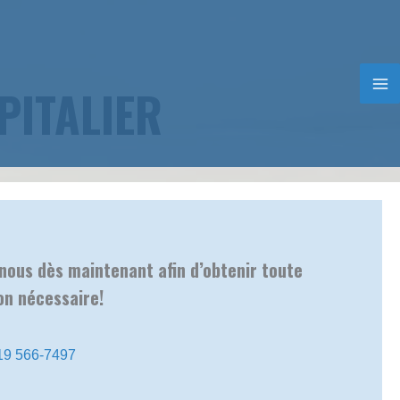
rs.
819 566-7497
PITALIER
nous dès maintenant afin d’obtenir toute
on nécessaire!
19 566-7497