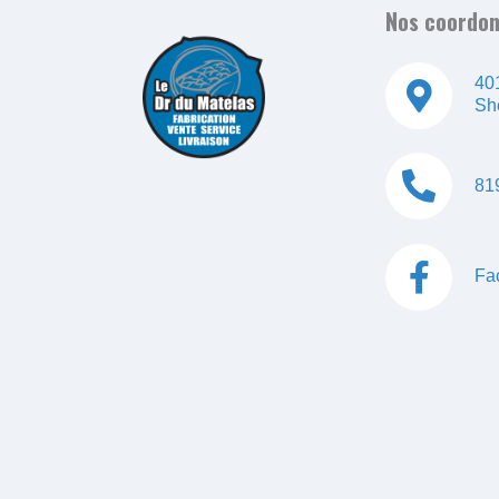
Nos coordo
401
Sh
81
Fa